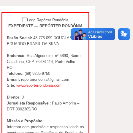
EXPEDIENTE — REPÓRTER RONDÔNIA
Razão Social:
48.775.099 DOUGLAS
EDUARDO BRASIL DA SILVA
Endereço:
Rua Algodoeiro, nº 4890, Bairro
Caladinho, CEP 76808-114, Porto Velho –
RO
Telefone:
(69) 9285-9750
E-mail:
reporterondonia@gmail.com
Site:
www.reporterrondonia.com
Diretor:
0
Jornalista Responsável:
Paulo Amorim –
DRT 0002305/RO
Missão e Propósito:
Informar com precisão e responsabilidade os
acontecimentos de Rondônia, do Brasil e do