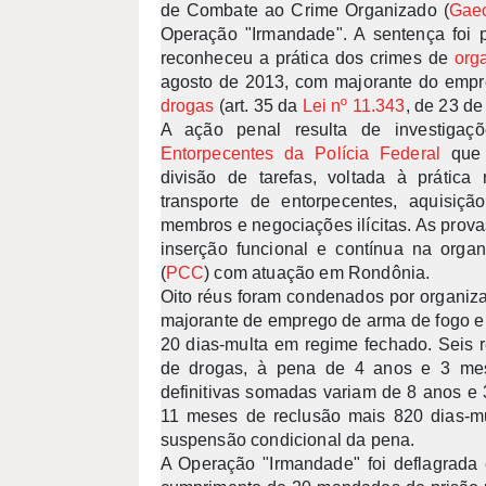
de Combate ao Crime Organizado (
Gae
Operação "Irmandade". A sentença foi 
reconheceu a prática dos crimes de
org
agosto de 2013, com majorante do empr
drogas
(art. 35 da
Lei nº 11.343
, de 23 de
A ação penal resulta de investiga
Entorpecentes da Polícia Federal
que 
divisão de tarefas, voltada à prática 
transporte de entorpecentes, aquisiçã
membros e negociações ilícitas. As prov
inserção funcional e contínua na orga
(
PCC
) com atuação em Rondônia.
Oito réus foram condenados por organiza
majorante de emprego de arma de fogo e
20 dias-multa em regime fechado. Seis 
de drogas, à pena de 4 anos e 3 mes
definitivas somadas variam de 8 anos e
11 meses de reclusão mais 820 dias-mu
suspensão condicional da pena.
A Operação "Irmandade" foi deflagrada