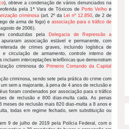
co
), obteve a condenação de vários denunciados na
proferida pela 1ª Vara de Tóxicos de
Porto Velho
e
anização criminosa
(art. 2º da
Lei nº 12.850
, de 2 de
ego de arma de fogo) e
associação para o tráfico de
 agosto de 2006).
ções conduzidas pela
Delegacia de Repressão a
apuraram associação estável e permanente, com
reiterada de crimes graves, incluindo logística de
o e circulação de armamento, controle interno de
as incluem interceptações telefônicas que demonstram
nização criminosa do
Primeiro Comando da Capital
ção criminosa, sendo sete pela prática do crime com
 um sem a majorante, à pena de 4 anos de reclusão e
réus foram condenados por associação para o tráfico
es de reclusão e 800 dias-multa cada. As penas
 3 meses de reclusão mais 820 dias-multa a 8 anos e
lta, todas em regime fechado, sem substituição ou
 em 9 de julho de 2019 pela Polícia Federal, com o