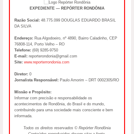
EXPEDIENTE — REPÓRTER RONDÔNIA
Razão Social:
48.775.099 DOUGLAS EDUARDO BRASIL
DA SILVA
Endereço:
Rua Algodoeiro, nº 4890, Bairro Caladinho, CEP
76808-114, Porto Velho – RO
Telefone:
(69) 9285-9750
E-mail:
reporterondonia@gmail.com
Site:
www.reporterrondonia.com
Diretor:
0
Jornalista Responsável:
Paulo Amorim – DRT 0002305/RO
Missão e Propósito:
Informar com precisão e responsabilidade os
acontecimentos de Rondônia, do Brasil e do mundo,
contribuindo para uma sociedade mais consciente e bem
informada.
Todos os direitos reservados © Repórter Rondônia
Conteúdos reproduzidos devem citar a fonte.