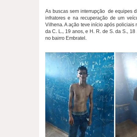
As buscas sem interrupção de equipes da
infratores e na recuperação de um veí
Vilhena. A ação teve início após policiais
da C. L., 19 anos, e H. R. de S. da S., 
no bairro Embratel.