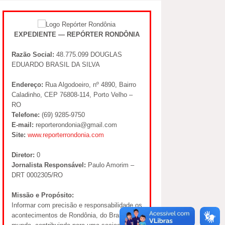
EXPEDIENTE — REPÓRTER RONDÔNIA
Razão Social:
48.775.099 DOUGLAS
EDUARDO BRASIL DA SILVA
Endereço:
Rua Algodoeiro, nº 4890, Bairro
Caladinho, CEP 76808-114, Porto Velho –
RO
Telefone:
(69) 9285-9750
E-mail:
reporterondonia@gmail.com
Site:
www.reporterrondonia.com
Diretor:
0
Jornalista Responsável:
Paulo Amorim –
DRT 0002305/RO
Missão e Propósito:
Informar com precisão e responsabilidade os
acontecimentos de Rondônia, do Brasil e do