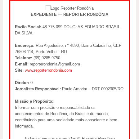
EXPEDIENTE — REPÓRTER RONDÔNIA
Razão Social:
48.775.099 DOUGLAS EDUARDO BRASIL
DA SILVA
Endereço:
Rua Algodoeiro, nº 4890, Bairro Caladinho, CEP
76808-114, Porto Velho – RO
Telefone:
(69) 9285-9750
E-mail:
reporterondonia@gmail.com
Site:
www.reporterrondonia.com
Diretor:
0
Jornalista Responsável:
Paulo Amorim – DRT 0002305/RO
Missão e Propósito:
Informar com precisão e responsabilidade os
acontecimentos de Rondônia, do Brasil e do mundo,
contribuindo para uma sociedade mais consciente e bem
informada.
Todos os direitos reservados © Repórter Rondônia