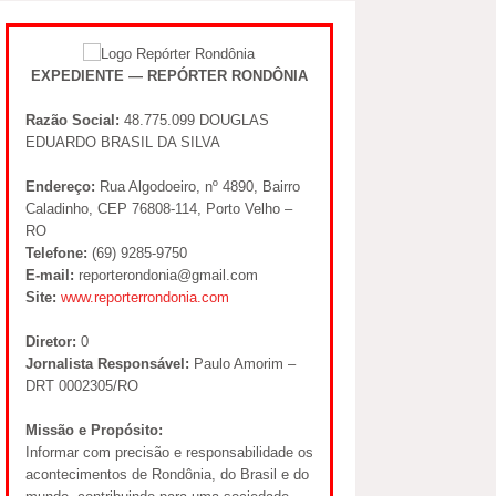
EXPEDIENTE — REPÓRTER RONDÔNIA
Razão Social:
48.775.099 DOUGLAS
EDUARDO BRASIL DA SILVA
Endereço:
Rua Algodoeiro, nº 4890, Bairro
Caladinho, CEP 76808-114, Porto Velho –
RO
Telefone:
(69) 9285-9750
E-mail:
reporterondonia@gmail.com
Site:
www.reporterrondonia.com
Diretor:
0
Jornalista Responsável:
Paulo Amorim –
DRT 0002305/RO
Missão e Propósito:
Informar com precisão e responsabilidade os
acontecimentos de Rondônia, do Brasil e do