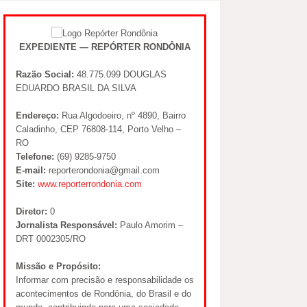
EXPEDIENTE — REPÓRTER RONDÔNIA
Razão Social:
48.775.099 DOUGLAS
EDUARDO BRASIL DA SILVA
Endereço:
Rua Algodoeiro, nº 4890, Bairro
Caladinho, CEP 76808-114, Porto Velho –
RO
Telefone:
(69) 9285-9750
E-mail:
reporterondonia@gmail.com
Site:
www.reporterrondonia.com
Diretor:
0
Jornalista Responsável:
Paulo Amorim –
DRT 0002305/RO
Missão e Propósito:
Informar com precisão e responsabilidade os
acontecimentos de Rondônia, do Brasil e do