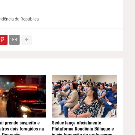
sidência da República
vil prende suspeito e
Seduc lança oficialmente
utros dois foragidos na
Plataforma Rondônia Bilíngue e
a Operação
inicia formação de professores