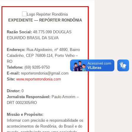
EXPEDIENTE — REPÓRTER RONDÔNIA
Razão Social:
48.775.099 DOUGLAS
EDUARDO BRASIL DA SILVA
Endereço:
Rua Algodoeiro, nº 4890, Bairro
Caladinho, CEP 76808-114, Porto Velho –
RO
Telefone:
(69) 9285-9750
E-mail:
reporterondonia@gmail.com
Site:
www.reporterrondonia.com
Diretor:
0
Jornalista Responsável:
Paulo Amorim –
DRT 0002305/RO
Missão e Propósito:
Informar com precisão e responsabilidade os
acontecimentos de Rondônia, do Brasil e do