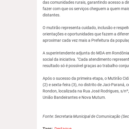
das comunidades rurais, garantindo acesso a dir
fazer com que os serviços cheguem a quem mais 
distantes.
O mutirão representa cuidado, inclusão e resp
orientações e oportunidades que fazem a difere
aproximar cada vez mais a Prefeitura da populaç
A superintendente adjunta do MDA em Rondônia 
social da iniciativa. "Cada atendimento represen
resultado só é possível graças ao trabalho conju
Após o sucesso da primeira etapa, o Mutirão Cid
(2) e sexta-feira (3), no distrito de Jaci-Paran
Rondon, localizada na Rua José Rodrigues, s/n
União Bandeirantes e Nova Mutum.
Fonte: Secretaria Municipal de Comunicação (Se
Tags:
Destaque