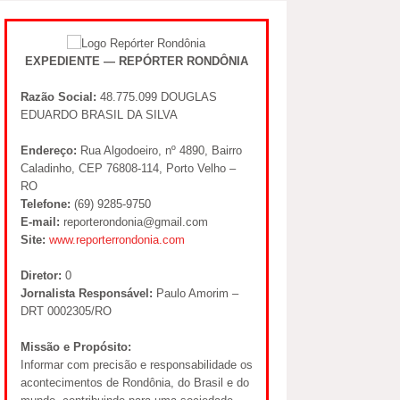
EXPEDIENTE — REPÓRTER RONDÔNIA
Razão Social:
48.775.099 DOUGLAS
EDUARDO BRASIL DA SILVA
Endereço:
Rua Algodoeiro, nº 4890, Bairro
Caladinho, CEP 76808-114, Porto Velho –
RO
Telefone:
(69) 9285-9750
E-mail:
reporterondonia@gmail.com
Site:
www.reporterrondonia.com
Diretor:
0
Jornalista Responsável:
Paulo Amorim –
DRT 0002305/RO
Missão e Propósito:
Informar com precisão e responsabilidade os
acontecimentos de Rondônia, do Brasil e do