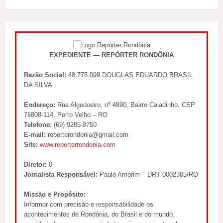
EXPEDIENTE — REPÓRTER RONDÔNIA
Razão Social:
48.775.099 DOUGLAS EDUARDO BRASIL
DA SILVA
Endereço:
Rua Algodoeiro, nº 4890, Bairro Caladinho, CEP
76808-114, Porto Velho – RO
Telefone:
(69) 9285-9750
E-mail:
reporterondonia@gmail.com
Site:
www.reporterrondonia.com
Diretor:
0
Jornalista Responsável:
Paulo Amorim – DRT 0002305/RO
Missão e Propósito:
Informar com precisão e responsabilidade os
acontecimentos de Rondônia, do Brasil e do mundo,