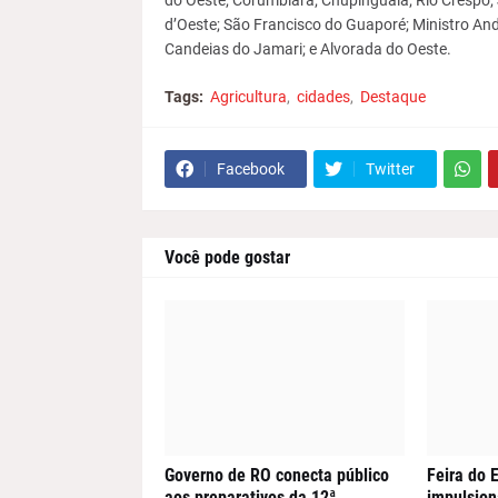
do Oeste; Corumbiara; Chupinguaia; Rio Crespo;
d’Oeste; São Francisco do Guaporé; Ministro An
Candeias do Jamari; e Alvorada do Oeste.
Tags:
Agricultura
cidades
Destaque
Facebook
Twitter
Você pode gostar
Governo de RO conecta público
Feira do
aos preparativos da 12ª
impulsion