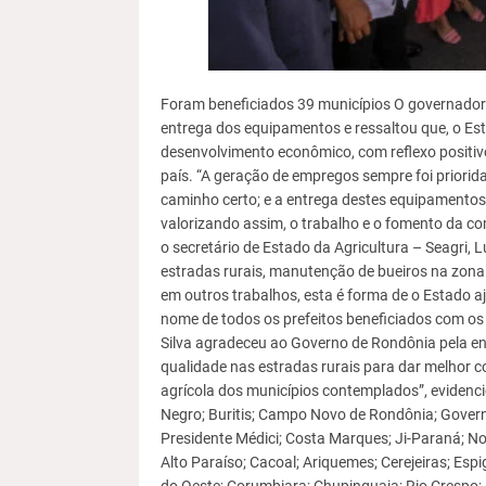
Foram beneficiados 39 municípios O governador
entrega dos equipamentos e ressaltou que, o Es
desenvolvimento econômico, com reflexo positi
país. “A geração de empregos sempre foi prior
caminho certo; e a entrega destes equipamentos 
valorizando assim, o trabalho e o fomento da c
o secretário de Estado da Agricultura – Seagri, 
estradas rurais, manutenção de bueiros na zona 
em outros trabalhos, esta é forma de o Estado aj
nome de todos os prefeitos beneficiados com os
Silva agradeceu ao Governo de Rondônia pela en
qualidade nas estradas rurais para dar melhor 
agrícola dos municípios contemplados”, evidenc
Negro; Buritis; Campo Novo de Rondônia; Govern
Presidente Médici; Costa Marques; Ji-Paraná; No
Alto Paraíso; Cacoal; Ariquemes; Cerejeiras; Espi