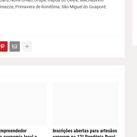
 Jaru; Nova União; Urupá; Itapuã do Oeste; Machadinho
dreazza; Primavera de Rondônia; São Miguel do Guaporé;
 Empreendedor
Inscrições abertas para artesãos
a economia local e
exporem na 12ª Rondônia Rural