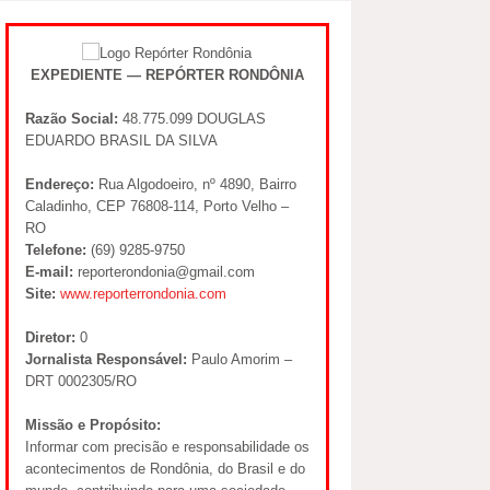
EXPEDIENTE — REPÓRTER RONDÔNIA
Razão Social:
48.775.099 DOUGLAS
EDUARDO BRASIL DA SILVA
Endereço:
Rua Algodoeiro, nº 4890, Bairro
Caladinho, CEP 76808-114, Porto Velho –
RO
Telefone:
(69) 9285-9750
E-mail:
reporterondonia@gmail.com
Site:
www.reporterrondonia.com
Diretor:
0
Jornalista Responsável:
Paulo Amorim –
DRT 0002305/RO
Missão e Propósito:
Informar com precisão e responsabilidade os
acontecimentos de Rondônia, do Brasil e do