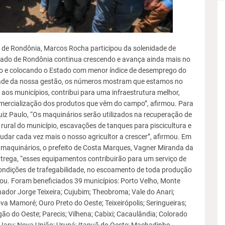
 de Rondônia, Marcos Rocha participou da solenidade de
tado de Rondônia continua crescendo e avança ainda mais no
vo e colocando o Estado com menor índice de desemprego do
idade da nossa gestão, os números mostram que estamos no
aos municípios, contribui para uma infraestrutura melhor,
omercialização dos produtos que vêm do campo”, afirmou. Para
Luiz Paulo, “Os maquinários serão utilizados na recuperação de
rural do município, escavações de tanques para piscicultura e
udar cada vez mais o nosso agricultor a crescer”, afirmou. Em
 maquinários, o prefeito de Costa Marques, Vagner Miranda da
trega, “esses equipamentos contribuirão para um serviço de
condições de trafegabilidade, no escoamento de toda produção
iou. Foram beneficiados 39 municípios: Porto Velho, Monte
ador Jorge Teixeira; Cujubim; Theobroma; Vale do Anari;
va Mamoré; Ouro Preto do Oeste; Teixeirópolis; Seringueiras;
gão do Oeste; Parecis; Vilhena; Cabixi; Cacaulândia; Colorado