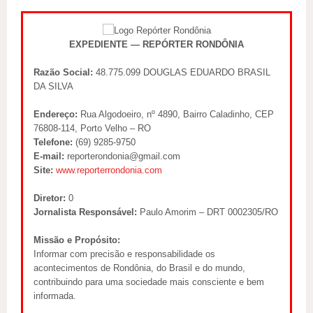
EXPEDIENTE — REPÓRTER RONDÔNIA
Razão Social:
48.775.099 DOUGLAS EDUARDO BRASIL
DA SILVA
Endereço:
Rua Algodoeiro, nº 4890, Bairro Caladinho, CEP
76808-114, Porto Velho – RO
Telefone:
(69) 9285-9750
E-mail:
reporterondonia@gmail.com
Site:
www.reporterrondonia.com
Diretor:
0
Jornalista Responsável:
Paulo Amorim – DRT 0002305/RO
Missão e Propósito:
Informar com precisão e responsabilidade os
acontecimentos de Rondônia, do Brasil e do mundo,
contribuindo para uma sociedade mais consciente e bem
informada.