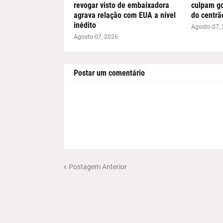
revogar visto de embaixadora
culpam go
agrava relação com EUA a nível
do centrã
inédito
Agosto 07,
Agosto 07, 2026
Postar um comentário
Postagem Anterior