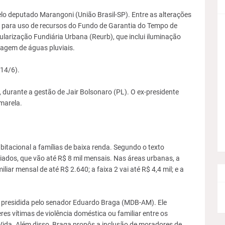
elo deputado Marangoni (União Brasil-SP). Entre as alterações
 para uso de recursos do Fundo de Garantia do Tempo de
ularização Fundiária Urbana (Reurb), que inclui iluminação
nagem de águas pluviais.
(14/6).
 durante a gestão de Jair Bolsonaro (PL). O ex-presidente
marela.
itacional a famílias de baixa renda. Segundo o texto
ciados, que vão até R$ 8 mil mensais. Nas áreas urbanas, a
liar mensal de até R$ 2.640; a faixa 2 vai até R$ 4,4 mil; e a
 presidida pelo senador Eduardo Braga (MDB-AM). Ele
es vítimas de violência doméstica ou familiar entre os
ida. Além disso, Braga propôs a inclusão de moradores de