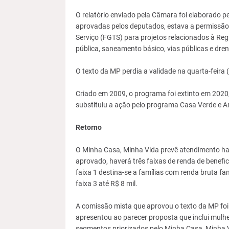
O relatório enviado pela Câmara foi elaborado p
aprovadas pelos deputados, estava a permissão
Serviço (FGTS) para projetos relacionados à Reg
pública, saneamento básico, vias públicas e dre
O texto da MP perdia a validade na quarta-feira 
Criado em 2009, o programa foi extinto em 2020,
substituiu a ação pelo programa Casa Verde e A
Retorno
O Minha Casa, Minha Vida prevê atendimento hab
aprovado, haverá três faixas de renda de benefi
faixa 1 destina-se a famílias com renda bruta fami
faixa 3 até R$ 8 mil.
A comissão mista que aprovou o texto da MP foi
apresentou ao parecer proposta que inclui mulher
segmentos priorizados pelo Minha Casa, Minha V