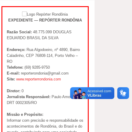
EXPEDIENTE — REPÓRTER RONDÔNIA
Razão Social:
48.775.099 DOUGLAS
EDUARDO BRASIL DA SILVA
Endereço:
Rua Algodoeiro, nº 4890, Bairro
Caladinho, CEP 76808-114, Porto Velho –
RO
Telefone:
(69) 9285-9750
E-mail:
reporterondonia@gmail.com
Site:
www.reporterrondonia.com
Diretor:
0
Jornalista Responsável:
Paulo Amorim –
DRT 0002305/RO
Missão e Propósito:
Informar com precisão e responsabilidade os
acontecimentos de Rondônia, do Brasil e do