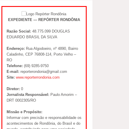
EXPEDIENTE — REPÓRTER RONDÔNIA
Razão Social:
48.775.099 DOUGLAS
EDUARDO BRASIL DA SILVA
Endereço:
Rua Algodoeiro, nº 4890, Bairro
Caladinho, CEP 76808-114, Porto Velho –
RO
Telefone:
(69) 9285-9750
E-mail:
reporterondonia@gmail.com
Site:
www.reporterrondonia.com
Diretor:
0
Jornalista Responsável:
Paulo Amorim –
DRT 0002305/RO
Missão e Propósito:
Informar com precisão e responsabilidade os
acontecimentos de Rondônia, do Brasil e do