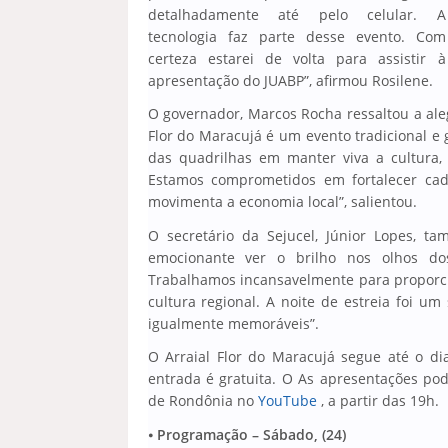
detalhadamente até pelo celular. A
tecnologia faz parte desse evento. Com
certeza estarei de volta para assistir à
apresentação do JUABP”, afirmou Rosilene.
O governador, Marcos Rocha ressaltou a aleg
Flor do Maracujá é um evento tradicional 
das quadrilhas em manter viva a cultura, 
Estamos comprometidos em fortalecer cada
movimenta a economia local”, salientou.
O secretário da Sejucel, Júnior Lopes, t
emocionante ver o brilho nos olhos dos
Trabalhamos incansavelmente para proporcio
cultura regional. A noite de estreia foi u
igualmente memoráveis”.
O Arraial Flor do Maracujá segue até o di
entrada é gratuita. O As apresentações p
de Rondônia no
YouTube
, a partir das 19h.
⦁
Programação – Sábado, (24)