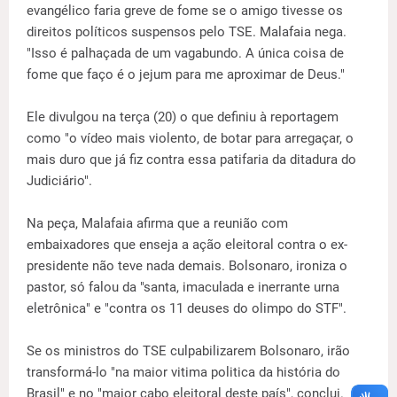
evangélico faria greve de fome se o amigo tivesse os
direitos políticos suspensos pelo TSE. Malafaia nega.
"Isso é palhaçada de um vagabundo. A única coisa de
fome que faço é o jejum para me aproximar de Deus."
Ele divulgou na terça (20) o que definiu à reportagem
como "o vídeo mais violento, de botar para arregaçar, o
mais duro que já fiz contra essa patifaria da ditadura do
Judiciário".
Na peça, Malafaia afirma que a reunião com
embaixadores que enseja a ação eleitoral contra o ex-
presidente não teve nada demais. Bolsonaro, ironiza o
pastor, só falou da "santa, imaculada e inerrante urna
eletrônica" e "contra os 11 deuses do olimpo do STF".
Se os ministros do TSE culpabilizarem Bolsonaro, irão
transformá-lo "na maior vitima politica da história do
Brasil" e no "maior cabo eleitoral deste país", conclui.