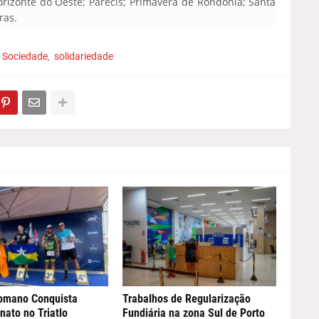
rizonte do Oeste; Parecis; Primavera de Rondônia; Santa
ras.
Sociedade
solidariedade
omano Conquista
Trabalhos de Regularização
ato no Triatlo
Fundiária na zona Sul de Porto