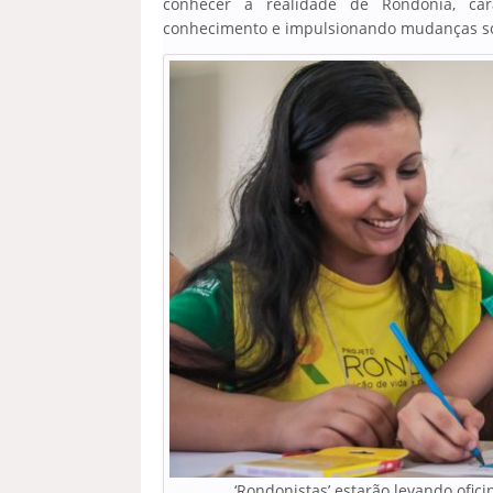
conhecer a realidade de Rondônia, cara
conhecimento e impulsionando mudanças socia
‘Rondonistas’ estarão levando ofic