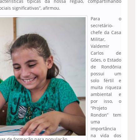
cterísticas típicas da nossa região, compartilhando
is significativas”, afirmou.
Para o
secretário-
chefe da Casa
Militar,
Valdemir
Carlos de
Góes, o Estado
de Rondônia
possui um
solo fértil e
muita riqueza
ambiental e
por isso, o
“Projeto
Rondon” tem
uma
importância
na vida dos
inas de formação para população