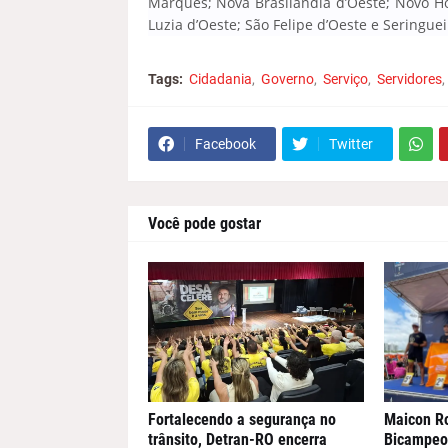
Marques; Nova Brasilândia d’Oeste; Novo Ho
Luzia d’Oeste; São Felipe d’Oeste e Seringuei
Tags:
Cidadania
Governo
Serviço
Servidores
Facebook
Twitter
Você pode gostar
Fortalecendo a segurança no
Maicon R
trânsito, Detran-RO encerra
Bicampeon