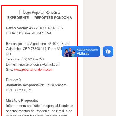
EXPEDIENTE — REPÓRTER RONDÔNIA
Razão Social:
48.775.099 DOUGLAS
EDUARDO BRASIL DA SILVA
Endereço:
Rua Algodoeiro, nº 4890, Bairro
Caladinho, CEP 76808-114, Porto Velho –
RO
Telefone:
(69) 9285-9750
E-mail:
reporterondonia@gmail.com
Site:
www.reporterrondonia.com
Diretor:
0
Jornalista Responsável:
Paulo Amorim –
DRT 0002305/RO
Missão e Propósito:
Informar com precisão e responsabilidade os
acontecimentos de Rondônia, do Brasil e do