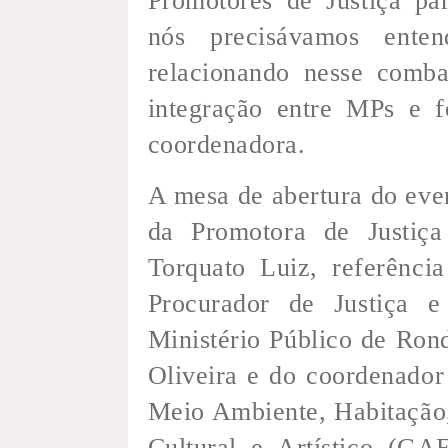
Promotores de Justiça pa
nós precisávamos ente
relacionando nesse comba
integração entre MPs e f
coordenadora.
A mesa de abertura do ev
da Promotora de Justiç
Torquato Luiz, referênci
Procurador de Justiça e
Ministério Público de Ro
Oliveira e do coordenado
Meio Ambiente, Habitação,
Cultural e Artístico (GA