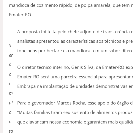
mandioca de cozimento rápido, de polpa amarela, que tem mu
Emater-RO.
A proposta foi feita pelo chefe adjunto de transferênci
analistas apresentou as características aos técnicos e 
S
toneladas por hectare e a mandioca tem um sabor difer
er
ã
O diretor técnico interino, Genis Silva, da Emater-RO e
o
Emater-RO será uma parceira essencial para apresentar
i
Embrapa na implantação de unidades demonstrativas em p
m
pl
Para o governador Marcos Rocha, esse apoio do órgão de a
a
“Muitas famílias tiram seu sustento de alimentos prod
n
que alavancam nossa economia e garantem mais qualidade
ta