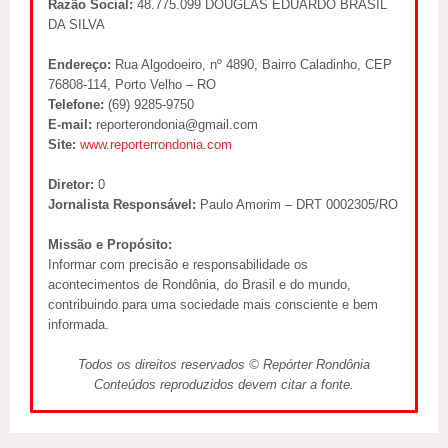
Razão Social:
48.775.099 DOUGLAS EDUARDO BRASIL
DA SILVA
Endereço:
Rua Algodoeiro, nº 4890, Bairro Caladinho, CEP
76808-114, Porto Velho – RO
Telefone:
(69) 9285-9750
E-mail:
reporterondonia@gmail.com
Site:
www.reporterrondonia.com
Diretor:
0
Jornalista Responsável:
Paulo Amorim – DRT 0002305/RO
Missão e Propósito:
Informar com precisão e responsabilidade os
acontecimentos de Rondônia, do Brasil e do mundo,
contribuindo para uma sociedade mais consciente e bem
informada.
Todos os direitos reservados © Repórter Rondônia
Conteúdos reproduzidos devem citar a fonte.