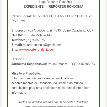
EXPEDIENTE — REPÓRTER RONDÔNIA
Razão Social:
48.775.099 DOUGLAS EDUARDO BRASIL
DA SILVA
Endereço:
Rua Algodoeiro, nº 4890, Bairro Caladinho, CEP
76808-114, Porto Velho – RO
Telefone:
(69) 9285-9750
E-mail:
reporterondonia@gmail.com
Site:
www.reporterrondonia.com
Diretor:
0
Jornalista Responsável:
Paulo Amorim – DRT 0002305/RO
Missão e Propósito:
Informar com precisão e responsabilidade os
acontecimentos de Rondônia, do Brasil e do mundo,
contribuindo para uma sociedade mais consciente e bem
informada.
Todos os direitos reservados © Repórter Rondônia
Conteúdos reproduzidos devem citar a fonte.