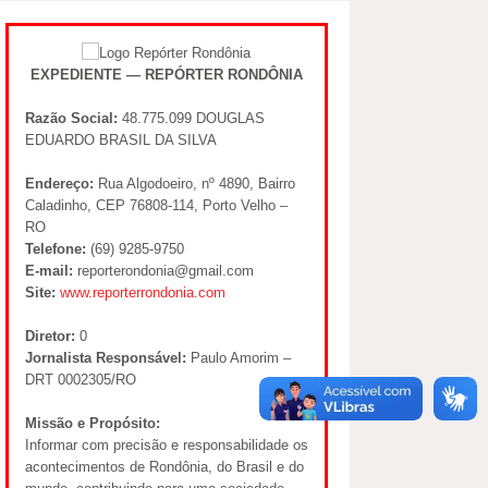
EXPEDIENTE — REPÓRTER RONDÔNIA
Razão Social:
48.775.099 DOUGLAS
EDUARDO BRASIL DA SILVA
Endereço:
Rua Algodoeiro, nº 4890, Bairro
Caladinho, CEP 76808-114, Porto Velho –
RO
Telefone:
(69) 9285-9750
E-mail:
reporterondonia@gmail.com
Site:
www.reporterrondonia.com
Diretor:
0
Jornalista Responsável:
Paulo Amorim –
DRT 0002305/RO
Missão e Propósito:
Informar com precisão e responsabilidade os
acontecimentos de Rondônia, do Brasil e do