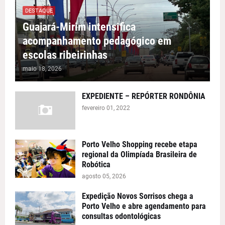
DESTAQUE
Guajará-Mirim intensifica
acompanhamento pedagógico em
escolas ribeirinhas
maio 18, 2026
EXPEDIENTE – REPÓRTER RONDÔNIA
fevereiro 01, 2022
Porto Velho Shopping recebe etapa
regional da Olimpíada Brasileira de
Robótica
agosto 05, 2026
Expedição Novos Sorrisos chega a
Porto Velho e abre agendamento para
consultas odontológicas