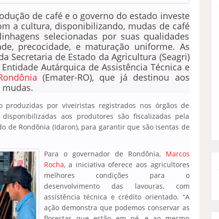
odução de café e o governo do estado investe
m a cultura, disponibilizando, mudas de café
linhagens selecionadas por suas qualidades
ade, precocidade, e maturação uniforme. As
 Secretaria de Estado da Agricultura (Seagri)
 Entidade Autárquica de Assistência Técnica e
Rondônia
(Emater-RO), que já destinou aos
l mudas.
produzidas por viveiristas registrados nos órgãos de
m disponibilizadas aos produtores são fiscalizadas pela
do de Rondônia (Idaron), para garantir que são isentas de
Para o governador de Rondônia,
Marcos
Rocha
, a iniciativa oferece aos agricultores
melhores condições para o
desenvolvimento das lavouras, com
assistência técnica e crédito orientado. “A
ação demonstra que podemos conservar as
florestas que estão em pé, e ao mesmo