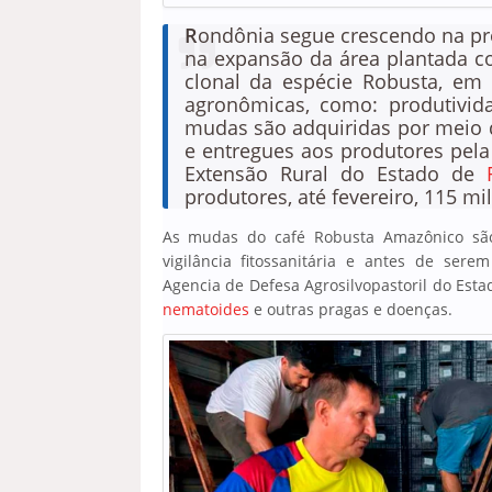
R
ondônia segue crescendo na pr
na expansão da área plantada co
clonal da espécie Robusta, em 
agronômicas, como: produtivid
mudas são adquiridas por meio da
e entregues aos produtores pela
Extensão Rural do Estado de
produtores, até fevereiro, 115 mi
As mudas do café Robusta Amazônico são 
vigilância fitossanitária e antes de sere
Agencia de Defesa Agrosilvopastoril do Esta
nematoides
e outras pragas e doenças.