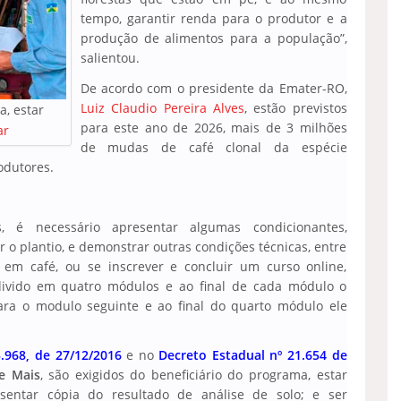
tempo, garantir renda para o produtor e a
produção de alimentos para a população”,
salientou.
De acordo com o presidente da Emater-RO,
Luiz Claudio Pereira Alves
, estão previstos
a, estar
para este ano de 2026, mais de 3 milhões
ar
de mudas de café clonal da espécie
odutores.
 é necessário apresentar algumas condicionantes,
 o plantio, e demonstrar outras condições técnicas, entre
o em café, ou se inscrever e concluir um curso online,
divido em quatro módulos e ao final de cada módulo o
ara o modulo seguinte e ao final do quarto módulo ele
3.968, de 27/12/2016
e no
Decreto Estadual nº 21.654 de
e Mais
, são exigidos do beneficiário do programa, estar
esentar cópia do resultado de análise de solo; e ser