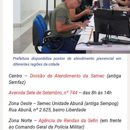
Prefeitura disponibiliza postos de atendimento presencial em
diferentes regiões da cidade
Centro –
Divisão de Atendimento da Semec
(antiga
Semfaz)
Avenida Sete de Setembro, nº 744
– das 8h às 14h
Zona Oeste – Semec Unidade Abunã (antiga Sempog)
Rua Abunã, nº 2.625, bairro Liberdade
Zona Norte –
Agência de Rendas da Sefin
(em frente
ao Comando Geral da Polícia Militar)