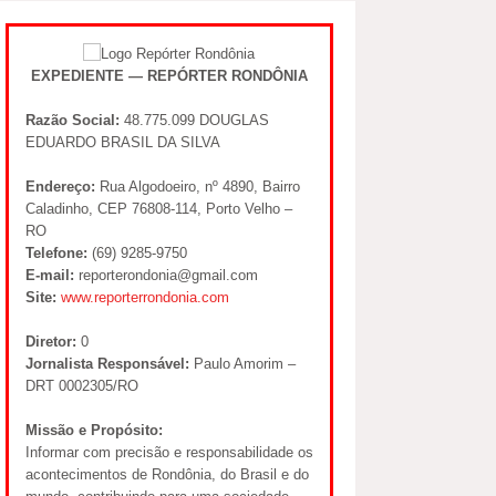
EXPEDIENTE — REPÓRTER RONDÔNIA
Razão Social:
48.775.099 DOUGLAS
EDUARDO BRASIL DA SILVA
Endereço:
Rua Algodoeiro, nº 4890, Bairro
Caladinho, CEP 76808-114, Porto Velho –
RO
Telefone:
(69) 9285-9750
E-mail:
reporterondonia@gmail.com
Site:
www.reporterrondonia.com
Diretor:
0
Jornalista Responsável:
Paulo Amorim –
DRT 0002305/RO
Missão e Propósito:
Informar com precisão e responsabilidade os
acontecimentos de Rondônia, do Brasil e do