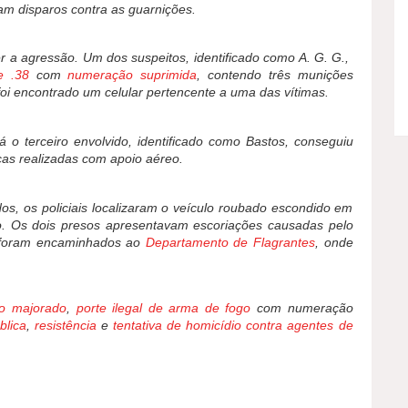
ram disparos contra as guarnições.
er a agressão. Um dos suspeitos, identificado como A. G. G.,
e .38
com
numeração suprimida
, contendo três munições
oi encontrado um celular pertencente a uma das vítimas.
á o terceiro envolvido, identificado como Bastos, conseguiu
as realizadas com apoio aéreo.
dos, os policiais localizaram o veículo roubado escondido em
o. Os dois presos apresentavam escoriações causadas pelo
s foram encaminhados ao
Departamento de Flagrantes
, onde
o majorado
,
porte ilegal de arma de fogo
com numeração
blica
,
resistência
e
tentativa de homicídio contra agentes de