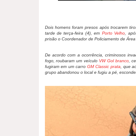
Dois homens foram presos após trocarem tiro
tarde de terça-feira (4), em
Porto Velho
, apó
prisão o Coordenador de Policiamento de Área
De acordo com a ocorrência, criminosos in
fogo, roubaram um veículo
VW Gol branco
, c
fugiram em um carro
GM Classic prata
, que a
grupo abandonou o local e fugiu a pé, esconde