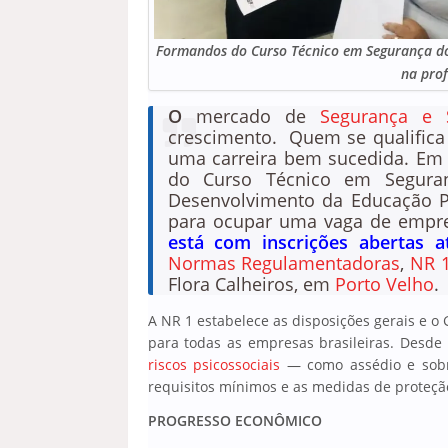
Formandos do Curso Técnico em Segurança d
na pro
O
mercado de
Segurança e 
crescimento. Quem se qualifica
uma carreira bem sucedida. Em 
do Curso Técnico em Seguran
Desenvolvimento da Educação Pro
para ocupar uma vaga de empreg
está com inscrições abertas at
Normas Regulamentadoras
,
NR 
Flora Calheiros, em
Porto Velho
.
A NR 1 estabelece as disposições gerais e o
para todas as empresas brasileiras. Desde
riscos psicossociais
— como assédio e sobr
requisitos mínimos e as medidas de proteçã
PROGRESSO ECONÔMICO