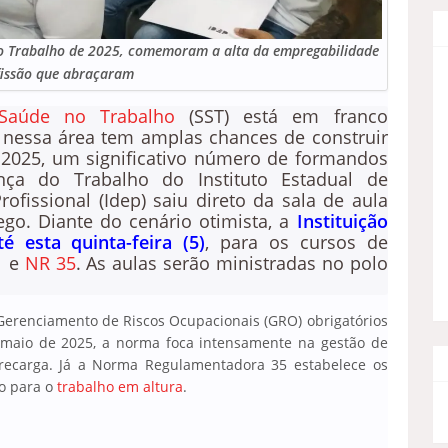
o Trabalho de 2025, comemoram a alta da empregabilidade
fissão que abraçaram
Saúde no Trabalho
(SST) está em franco
 nessa área tem amplas chances de construir
2025, um significativo número de formandos
ça do Trabalho do Instituto Estadual de
fissional (Idep) saiu direto da sala de aula
o. Diante do cenário otimista, a
Instituição
é esta quinta-feira (5)
, para os cursos de
1
e
NR 35
. As aulas serão ministradas no polo
 Gerenciamento de Riscos Ocupacionais (GRO) obrigatórios
 maio de 2025, a norma foca intensamente na gestão de
ecarga. Já a Norma Regulamentadora 35 estabelece os
o para o
trabalho em altura
.