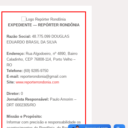
EXPEDIENTE — REPÓRTER RONDÔNIA
Razão Social:
48.775.099 DOUGLAS
EDUARDO BRASIL DA SILVA
Endereço:
Rua Algodoeiro, nº 4890, Bairro
Caladinho, CEP 76808-114, Porto Velho –
RO
Telefone:
(69) 9285-9750
E-mail:
reporterondonia@gmail.com
Site:
www.reporterrondonia.com
Diretor:
0
Jornalista Responsável:
Paulo Amorim –
DRT 0002305/RO
Missão e Propósito:
Informar com precisão e responsabilidade os
acontecimentos de Rondônia, do Brasil e do