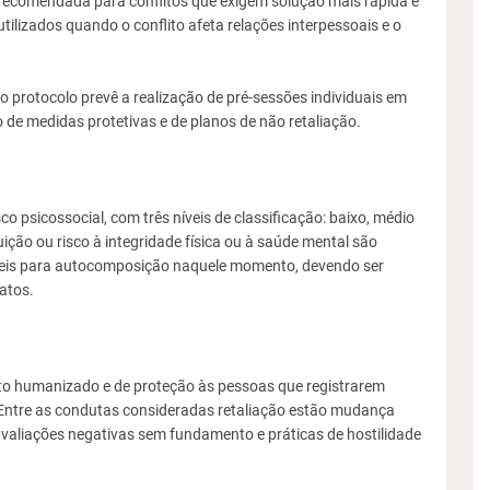
 recomendada para conflitos que exigem solução mais rápida e
tilizados quando o conflito afeta relações interpessoais e o
o protocolo prevê a realização de pré-sessões individuais em
 de medidas protetivas e de planos de não retaliação.
o psicossocial, com três níveis de classificação: baixo, médio
ição ou risco à integridade física ou à saúde mental são
gíveis para autocomposição naquele momento, devendo ser
atos.
to humanizado e de proteção às pessoas que registrarem
ntre as condutas consideradas retaliação estão mudança
 avaliações negativas sem fundamento e práticas de hostilidade