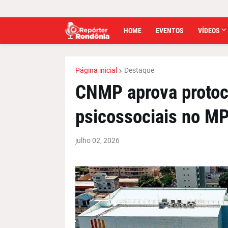
HOME
EVENTOS
VÍDEOS
Página inicial
Destaque
CNMP aprova protoco
psicossociais no M
julho 02, 2026