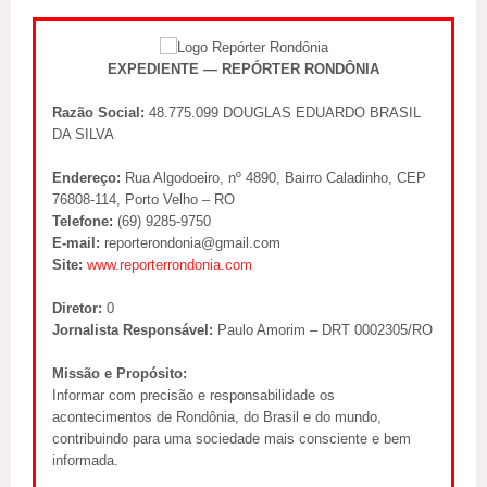
EXPEDIENTE — REPÓRTER RONDÔNIA
Razão Social:
48.775.099 DOUGLAS EDUARDO BRASIL
DA SILVA
Endereço:
Rua Algodoeiro, nº 4890, Bairro Caladinho, CEP
76808-114, Porto Velho – RO
Telefone:
(69) 9285-9750
E-mail:
reporterondonia@gmail.com
Site:
www.reporterrondonia.com
Diretor:
0
Jornalista Responsável:
Paulo Amorim – DRT 0002305/RO
Missão e Propósito:
Informar com precisão e responsabilidade os
acontecimentos de Rondônia, do Brasil e do mundo,
contribuindo para uma sociedade mais consciente e bem
informada.