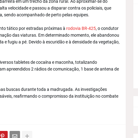
barreira em um trecho da zona rural. Ao aproximar-se do
lta velocidade e passou a disparar contra os policiais, que
ga, sendo acompanhado de perto pelas equipes.
to tático por estradas próximas à
rodovia BR-425
, o condutor
ximação das viaturas. Em determinado momento, ele abandonou
 e fugiu a pé. Devido à escuridão e à densidade da vegetação,
 diversos tabletes de cocaína e maconha, totalizando
m apreendidos 2 rádios de comunicação, 1 base de antena de
.
o nas buscas durante toda a madrugada. As investigações
nsáveis, reafirmando o compromisso da instituição no combate