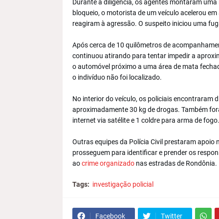
Durante a diligência, os agentes montaram uma 
bloqueio, o motorista de um veículo acelerou em a
reagiram à agressão. O suspeito iniciou uma fu
Após cerca de 10 quilômetros de acompanhamen
continuou atirando para tentar impedir a apro
o automóvel próximo a uma área de mata fechada
o indivíduo não foi localizado.
No interior do veículo, os policiais encontraram
aproximadamente 30 kg de drogas. Também fora
internet via satélite e 1 coldre para arma de fogo
Outras equipes da Polícia Civil prestaram apoi
prosseguem para identificar e prender os respo
ao
crime organizado
nas estradas de Rondônia.
Tags:
investigação policial
Facebook
Twitter