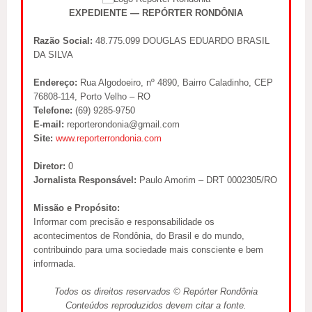
EXPEDIENTE — REPÓRTER RONDÔNIA
Razão Social:
48.775.099 DOUGLAS EDUARDO BRASIL
DA SILVA
Endereço:
Rua Algodoeiro, nº 4890, Bairro Caladinho, CEP
76808-114, Porto Velho – RO
Telefone:
(69) 9285-9750
E-mail:
reporterondonia@gmail.com
Site:
www.reporterrondonia.com
Diretor:
0
Jornalista Responsável:
Paulo Amorim – DRT 0002305/RO
Missão e Propósito:
Informar com precisão e responsabilidade os
acontecimentos de Rondônia, do Brasil e do mundo,
contribuindo para uma sociedade mais consciente e bem
informada.
Todos os direitos reservados © Repórter Rondônia
Conteúdos reproduzidos devem citar a fonte.